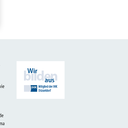
b
wie
de
ima