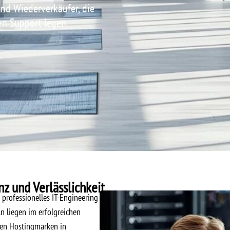
nd Wiederverkäufer, die
en Support legen.
z und Verlässlichkeit
professionelles IT-Engineering
n liegen im erfolgreichen
rten Hostingmarken in