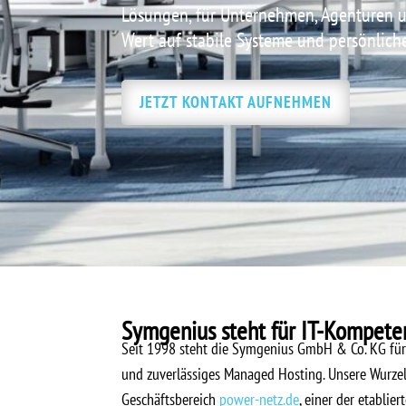
Lösungen, für Unternehmen, Agenturen u
Wert auf stabile Systeme und persönlich
JETZT KONTAKT AUFNEHMEN
Symgenius steht für IT-Kompeten
Seit 1998 steht die Symgenius GmbH & Co. KG für 
und zuverlässiges Managed Hosting. Unsere Wurzel
Geschäftsbereich
power-netz.de
, einer der etablie