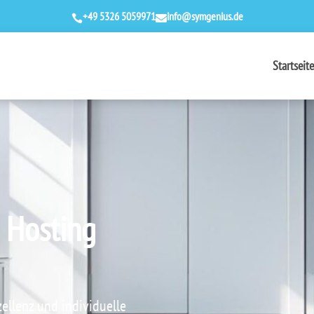
+49 5326 5059971
info@symgenius.de


Startseite
 Hosting
zellenz und individuelle